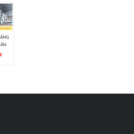
TẦNG
TẤN
ệ