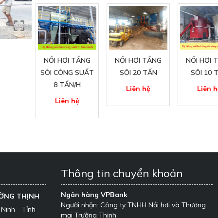
NỒI HƠI TẦNG
NỒI HƠI TẦNG
NỒI HƠI 
SÔI CÔNG SUẤT
SÔI 20 TẤN
SÔI 10 
8 TẤN/H
Liên hệ
Liên h
Liên hệ
Thông tin chuyển khoản
Ngân hàng VPBank
ƯỜNG THỊNH
Người nhận: Công ty TNHH Nồi hơi và Thương
 Ninh - Tỉnh
mại Trường Thịnh