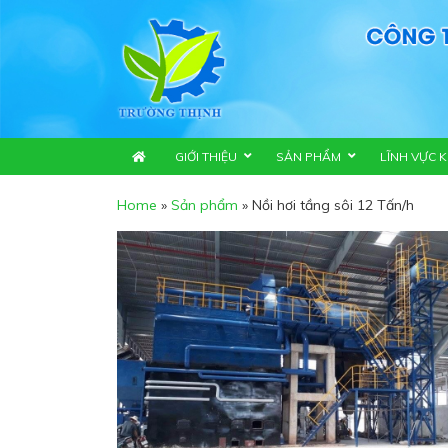
GIỚI THIỆU
SẢN PHẨM
LĨNH VỰC 
Home
»
Sản phẩm
»
Nồi hơi tầng sôi 12 Tấn/h