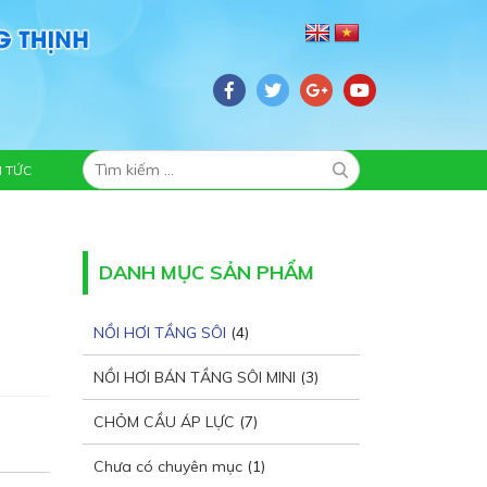
N TỨC
DANH MỤC SẢN PHẨM
NỒI HƠI TẦNG SÔI
(4)
NỒI HƠI BÁN TẦNG SÔI MINI
(3)
CHỎM CẦU ÁP LỰC
(7)
Chưa có chuyên mục
(1)