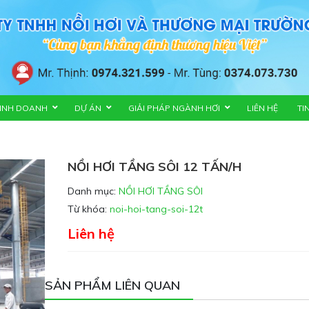
KINH DOANH
DỰ ÁN
GIẢI PHÁP NGÀNH HƠI
LIÊN HỆ
TI
NỒI HƠI TẦNG SÔI 12 TẤN/H
Danh mục:
NỒI HƠI TẦNG SÔI
Từ khóa:
noi-hoi-tang-soi-12t
Liên hệ
SẢN PHẨM LIÊN QUAN